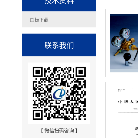
国标下载
联系我们
【 微信扫码咨询 】