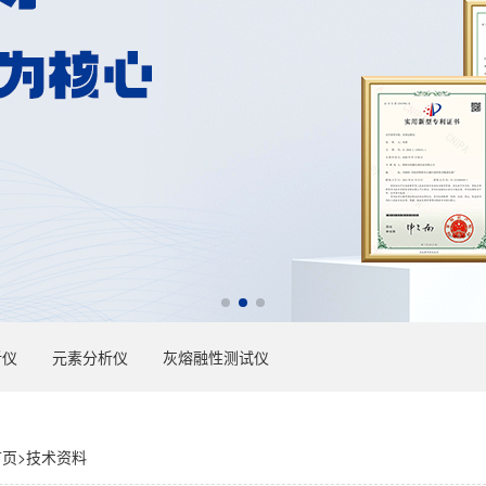
析仪
元素分析仪
灰熔融性测试仪
首页
>
技术资料