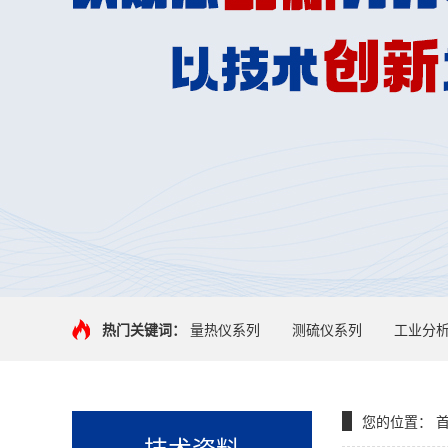
热门关键词：
量热仪系列
测硫仪系列
工业分
您的位置：
技术资料