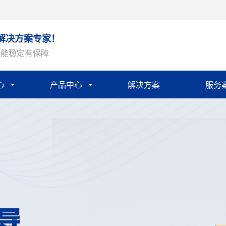
解决方案专家！
性能稳定有保障
心
产品中心
解决方案
服务