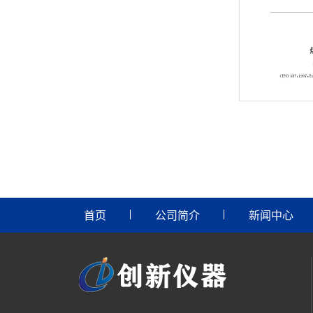
首页
公司简介
新闻中心