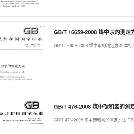
GB/T 16659-2008 煤中汞的测
GB/T 16659-2008 煤中汞的测定方法 本标准修
GB/T 476-2008 煤中碳和氢的
GB/T 476-2008 煤中碳和氢的测定方法 GB/