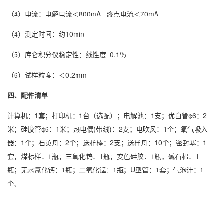
（4）电流：电解电流＜800mA 终点电流＜70mA
（4）测定时间：约10min
（5）库仑积分仪稳定性：线性度±0.1％
（6）试样粒度：＜0.2mm
四、配件清单
计算机：1套；打印机：1台（选配）；电解池：1支；优白管¢6：2
米；硅胶管¢6：1米；热电偶(带线)：2支；电吹风：1个；氧气吸入
器：1个；石英舟：2个；送样棒：2支；送样舟：10个；密封塞：1
套；煤标样：1瓶；三氧化钨：1瓶；变色硅胶：1瓶；碱石棉：1
瓶；无水氯化钙：1瓶；二氧化锰：1瓶；U型管：1套；气泡计：1
个。