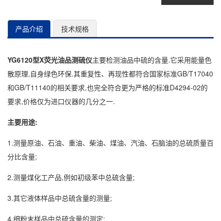
产品介绍
技术规格
YG6120型X荧光油品测硫仪
主要检测油品中硫的含量.它采用能量色
散原理,自身绿色环保.其重复性、再现性都符合国家标准GB/T17040
和GB/T11140的相关要求,也完全符合更为严格的标准D4294-02的
要求,价格仅为进口仪器的几分之一.
主要用途:
1.测量原油、石油、重油、柴油、煤油、汽油、石脑油的总硫质量百
分比含量;
2.测量煤化工产品,例如初级苯中总硫含量;
3.其它液体样品中总硫含量的测量;
4.细粉末样品中总硫含量的测定;