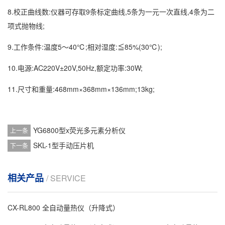
8.校正曲线数:仪器可存取9条标定曲线,5条为一元一次直线,4条为二
项式抛物线;
9.工作条件:温度5～40℃;相对湿度:≦85%(30℃);
10.电源:AC220V±20V,50Hz,额定功率:30W;
11.尺寸和重量:468mm×368mm×136mm;13kg;
YG6800型x荧光多元素分析仪
上一条
SKL-1型手动压片机
下一条
相关产品
/ SERVICE
CX-RL800 全自动量热仪（升降式）