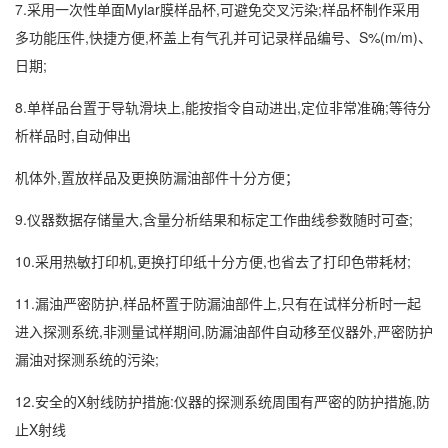
7.采用一次性单面Mylar膜样品杯,可避免交叉污染;样品杯制作采用
多功能压件,快捷方便,杯盖上有气孔并可记录样品编号、S%(m/m)、
日期;
8.单样品台置于导轨滑块上,能按指令自动进出,定位非常准确;等待分
析样品时,自动伸出
机体外,置放样品及更换防漏油部件十分方便；
9.仪器数据存储量大,含量分析结果和标定工作曲线参数随时可查;
10.采用热敏打印机,更换打印纸十分方便,也省去了打印色带耗材;
11.漏油严密防护,样品杯置于防漏油部件上,只有在试样分析时一起
进入探测系统,非测量试样期间,防漏油部件自动移至仪器外,严密防护
漏油对探测系统的污染;
12.安全的X射线防护措施:仪器的探测系统周围有严密的防护措施,防
止X射线