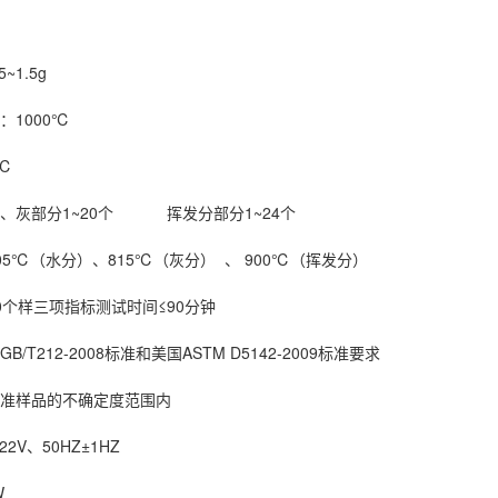
~1.5g
：1000℃
℃
水、灰部分1~20个 挥发分部分1~24个
05℃（水分）、815℃（灰分） 、 900℃（挥发分）
0个样三项指标测试时间≤90分钟
/T212-2008标准和美国ASTM D5142-2009标准要求
标准样品的不确定度范围内
22V、50HZ±1HZ
W