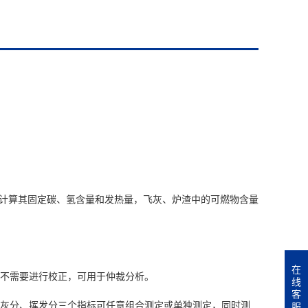
1、试样重量
2、最高工
3、控温
计算其固定碳、氢含量和发热量，飞灰、炉渣中的可燃物含量
4、试样
5、测试温
6、测试
在
，不需要进行校正，可用于仲裁分析。
线
7、精密度：
客
、灰分、挥发分三个指标可任意组合测定或单独测定，同时测
服