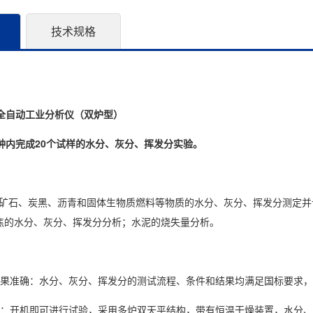
技术规格
B型全自动工业分析仪（双炉型）
钟内完成20个试样的水分、灰分、挥发分实验。
石、炭黑、沥青和固体生物质燃料等物质的水分、灰分、挥发分测定并
焦的水分、灰分、挥发分分析；水泥的烧失量分析。
结果准确：水分、灰分、挥发分的测试流程、条件和结果均满足国标要求
快：开机即可进行试验，采用多炉双天平结构，带有恒温干燥装置，水分