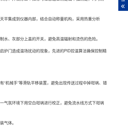
8、准确
9、电源：2
子天平集成到仪器内部，结合自动称量机构，采用热重分析
。
10、功率
控制水、灰部分上盖的开关，避免高温辐射和烫伤的危险。
11、外型
启炉门造成温场扰动的现象，先进的PID控温算法确保控制精
12、重量：
有“机械手”等滑轨平移装置，避免出现传送过程中掉坩埚、错
同一气氛环境下用空白坩埚进行校正，避免流水线方式下坩埚
瓶装气体。