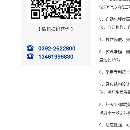
试20个试样的三
3、自动化程度
法，自动称样、
【 微信扫码咨询 】
4、操作简便、
0392-2622800
5、控温准确：
13461996830
度达到1℃。
6、采用专利技
7、经典结构设
位、摔坏坩埚等
8、热天平称重
温度不一致引起
9、适应性强：