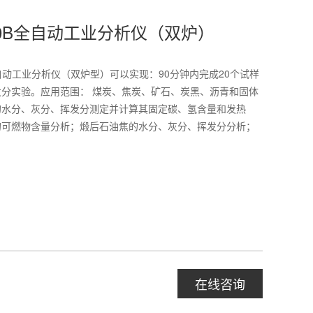
000B全自动工业分析仪（双炉）
型全自动工业分析仪（双炉型）可以实现：90分钟内完成20个试样
分实验。应用范围： 煤炭、焦炭、矿石、炭黑、沥青和固体
的水分、灰分、挥发分测定并计算其固定碳、氢含量和发热
的可燃物含量分析；煅后石油焦的水分、灰分、挥发分分析；
在线咨询