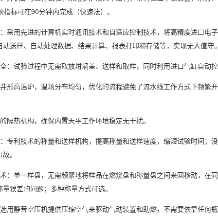
项指标可在90分钟内完成（快速法）。
高：采用先进的计算机实时通讯技术和自适应控制技术，将高精度进口电
自动送样、自动处理数据、结果计算、报表打印和存储等，实现无人值守
安全：试验过程中无需取放坩埚盖、送样和取样，同时利用进口气缸自动
圆井形高温炉，温场分布均匀，优化的流程避免了流水线工作方式下频繁开
术的隔热机构，确保内置天平工作环境稳定无干扰。
计：专利技术的称量和送样机构，提高称量和送样速度，缩短试验时间；没
事故。
技术：单一样盘，无需频繁地将样品在燃烧盘和称量盘之间来回移动，在
称量误差的问题；多种称量方式可选。
可选用静音空压机提供压缩空气来驱动气动装置和助燃，不需要依靠任何